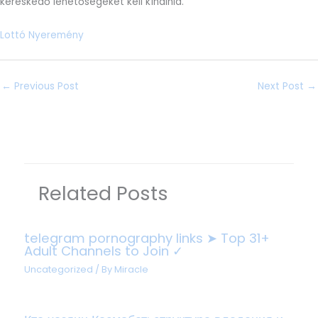
kereskedő lehetőségeket kell kínálnia.
Lottó Nyeremény
←
Previous Post
Next Post
→
Related Posts
telegram pornography links ➤ Top 31+
Adult Channels to Join ✓
Uncategorized
/ By
Miracle