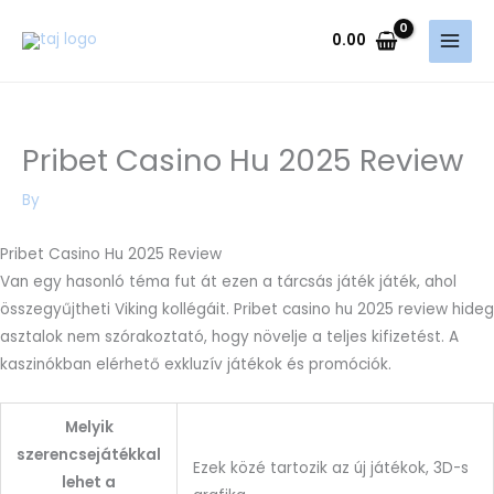
Skip
to
0.00
content
Pribet Casino Hu 2025 Review
By
Pribet Casino Hu 2025 Review
Van egy hasonló téma fut át ezen a tárcsás játék játék, ahol
összegyűjtheti Viking kollégáit. Pribet casino hu 2025 review hideg
asztalok nem szórakoztató, hogy növelje a teljes kifizetést. A
kaszinókban elérhető exkluzív játékok és promóciók.
Melyik
szerencsejátékkal
Ezek közé tartozik az új játékok, 3D-s
lehet a