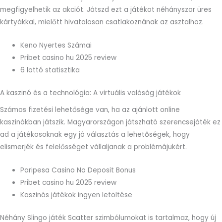
megfigyelhetik az akciót. Játszd ezt a játékot néhányszor üres
kártyákkal, mielőtt hivatalosan csatlakoznának az asztalhoz.
Keno Nyertes Számai
Pribet casino hu 2025 review
6 lottó statisztika
A kaszinó és a technológia: A virtuális valóság játékok
Számos fizetési lehetősége van, ha az ajánlott online
kaszinókban játszik. Magyarországon játszható szerencsejáték ez
ad a játékosoknak egy jó választás a lehetőségek, hogy
elismerjék és felelősséget vállaljanak a problémájukért.
Paripesa Casino No Deposit Bonus
Pribet casino hu 2025 review
Kaszinós játékok ingyen letöltése
Néhány Slingo játék Scatter szimbólumokat is tartalmaz, hogy új