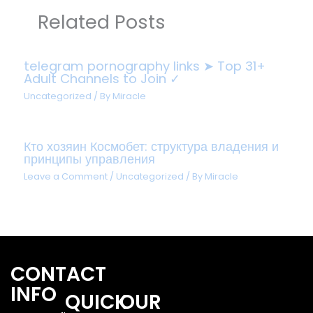
Related Posts
telegram pornography links ➤ Top 31+
Adult Channels to Join ✓
Uncategorized
/ By
Miracle
Кто хозяин Космобет: структура владения и
принципы управления
Leave a Comment
/
Uncategorized
/ By
Miracle
CONTACT
INFO
QUICK
OUR