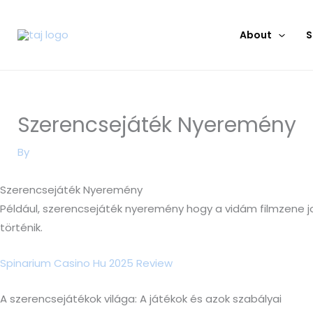
Skip
to
About
S
content
Szerencsejáték Nyeremény
By
Szerencsejáték Nyeremény
Például, szerencsejáték nyeremény hogy a vidám filmzene jo
történik.
Spinarium Casino Hu 2025 Review
A szerencsejátékok világa: A játékok és azok szabályai