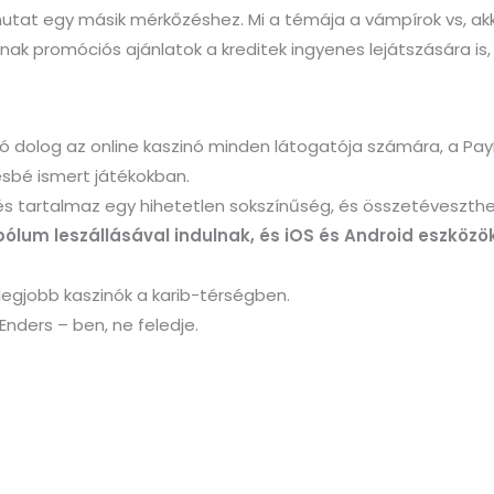
tat egy másik mérkőzéshez. Mi a témája a vámpírok vs, akk
ak promóciós ajánlatok a kreditek ingyenes lejátszására is, n
dolog az online kaszinó minden látogatója számára, a PayPal
ésbé ismert játékokban.
és tartalmaz egy hihetetlen sokszínűség, és összetéveszthet
lum leszállásával indulnak, és iOS és Android eszközökö
legjobb kaszinók a karib-térségben.
Enders – ben, ne feledje.