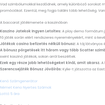
Vad szimbólumokkal kezdődnek, amely különböző sorokat mu
promóciókat. Ezentúl, meg fogja találni több lehetőség. Vann
A baccarat játékmenete a kaszinóban
Kaszino Jatekok Ingyen Letoltes:
A play demo formátum jó 
fő játék során elért rendszeres nyereményekért, mint a kev
Játékok casino befizetés nélküli bónusz:
A táj látványos 
A bónusz pörgetések itt három vagy több Scatter szimbó
swint kaszinó játékok, sokan arról beszéltek.
Ezek egy része jobb lehetőségeket kínál, amit akarsz.
A 
Szerencsejáték Bónusz Jóváírás:
Kylie-t játszotta az East
Kenó Számgenerátor
Német Keno Nyertes Számok
Lottó 5 ára