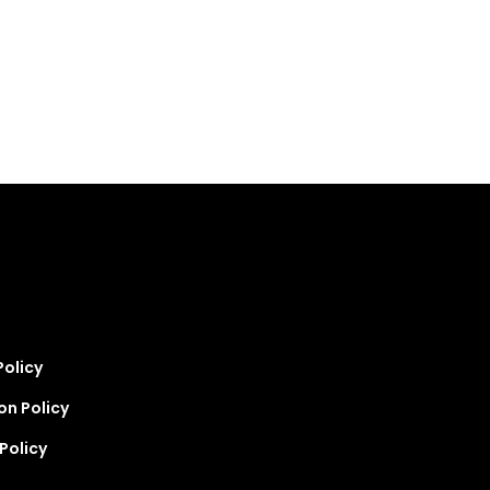
Policy
on Policy
Policy