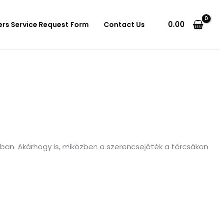
0.00
ers Service Request Form
Contact Us
ban. Akárhogy is, miközben a szerencsejáték a tárcsákon