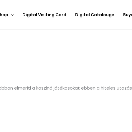
hop
Digital Visiting Card
Digital Catalouge
Buy
bban elmeríti a kaszinó játékosokat ebben a hiteles utazás