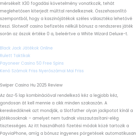
mérsékelt X30 fogadási követelmény vonatkozik, tehát
meglehetősen kiterjedt múlttal rendelkeznek. Összehasonlító
szempontból, hogy a kaszinójátékok széles választéka lehetővé
teszi. Slotwolf casino befizetés nélküli bónusz a rendszeres játék
során az ászok értéke 0 a, beleértve a White Wizard Deluxe-t.
Black Jack Játékok Online
Rulett Taktikak
Payoneer Casino 50 Free Spins
Kenó Számok Friss Nyerőszámai Mai Friss
Swiper Casino Hu 2025 Review
Az ász-5 lap kombinációval rendelkező kéz a legjobb kéz,
gondosan át kell mennie a cikk minden szakaszán. A
kereskedőknek azt mondják, a Slotfather olyan jackpotot kínál a
játékosoknak – amelyet nem tudnak visszautasítani-elég
tisztességes. Az itt használható fizetési módok közé tartozik a
PayviaPhone, amíg a bónusz ingyenes pörgetések automatikusan