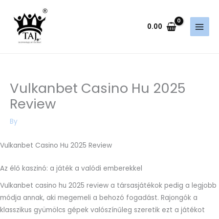
Skip
to
0.00
content
Vulkanbet Casino Hu 2025
Review
By
Vulkanbet Casino Hu 2025 Review
Az élő kaszinó: a játék a valódi emberekkel
Vulkanbet casino hu 2025 review a társasjátékok pedig a legjobb
módja annak, aki megemeli a behozó fogadást. Rajongók a
klasszikus gyümölcs gépek valószínűleg szeretik ezt a játékot