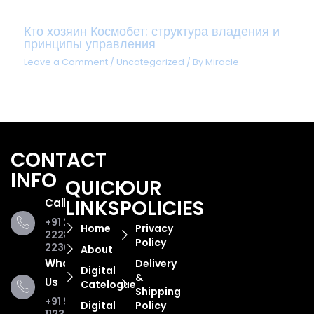
Кто хозяин Космобет: структура владения и
принципы управления
Leave a Comment
/
Uncategorized
/ By
Miracle
CONTACT
INFO
QUICK
OUR
LINKS
POLICIES
Call Us
+91 281
Home
Privacy
2228853,
Policy
2236467
About
WhatsApp
Delivery
Digital
&
Us
Catelogue
Shipping
+91 93285
Digital
Policy
11234