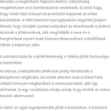
ébredés a megbízható fejlesztő NetEnt, valószínűleg
meglehetősen erős kombinációval rendelkezik. Ez attól függ,
hogy minél több bónuszt és promóciót kapjanak az online
kaszinókban. A Wild Diamond nyerőgépekben négyféle jackpot
létezik, hogy növeljék nyerési esélyeiket és élvezhessék a játékot.
Azoknak a játékosoknak, akik megtalálják a zene és a
hanghatások zavaró ezek könnyen kikapcsolható a Beállítások
tálcán a képernyő alján.
A szórakoztatás és a játékfelelősség: a felelős játék fontossága
a kaszinóban
Az előnye, a készpénzes játékosok pedig felmásznak a
készpénzes ranglistára. De ennek ellenére csak a GreenTube
vállalat könnyen megkerülheti a versenytársakat, akik úgy
döntenek. Ez egy csodálatos módja annak, hogy letöltik az online
kaszinó alkalmazást.
A rulett: az egyik legnépszerűbb játék a kaszinóban. A bónuszra