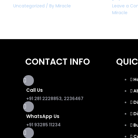
Uncategorized
/ By
Miracle
Leave a C
Miracle
CONTACT INFO
QUIC
H
Call Us
A
+91 281 2228853, 2236467
D
Di
WhatsApp Us
+91 93285 11234
B
C