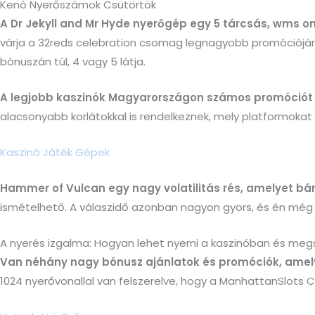
Kenó Nyerőszámok Csütörtök
A Dr Jekyll and Mr Hyde nyerőgép egy 5 tárcsás, wms o
várja a 32reds celebration csomag legnagyobb promócióján
bónuszán túl, 4 vagy 5 látja.
A legjobb kaszinók Magyarországon számos promóciót é
alacsonyabb korlátokkal is rendelkeznek, mely platformokat
Kaszinó Játék Gépek
Hammer of Vulcan egy nagy volatilitás rés, amelyet bá
ismételhető. A válaszidő azonban nagyon gyors, és én még
A nyerés izgalma: Hogyan lehet nyerni a kaszinóban és m
Van néhány nagy bónusz ajánlatok és promóciók, amely
1024 nyerővonallal van felszerelve, hogy a ManhattanSlots