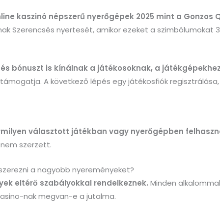
nline kaszinó népszerű nyerőgépek 2025 mint a Gonzos Q
ak Szerencsés nyertesét, amikor ezeket a szimbólumokat 3
s bónuszt is kínálnak a játékosoknak, a játékgépekhez
 támogatja. A következő lépés egy játékosfiók regisztrálása
rmilyen választott játékban vagy nyerőgépben felhaszn
 nem szerzett.
egszerezni a nagyobb nyereményeket?
ek eltérő szabályokkal rendelkeznek.
Minden alkalommal,
 Casino-nak megvan-e a jutalma.